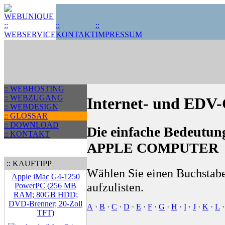
::
::
KONTAKT
IMPRESSUM
:: WEBHOSTING
:: WEBZUGANG
Internet- und EDV-G
:: WEBDESIGN
:: GLOSSAR
:: DOWNLOAD
Die einfache Bedeutung
:: KONTAKT
APPLE COMPUTER
:: KAUFTIPP
Wählen Sie einen Buchstabe
Apple iMac G4-1250
aufzulisten.
PowerPC (256 MB
RAM; 80GB HDD;
DVD-Brenner; 20-Zoll
A
·
B
·
C
·
D
·
E
·
F
·
G
·
H
·
I
·
J
·
K
·
L
TFT)