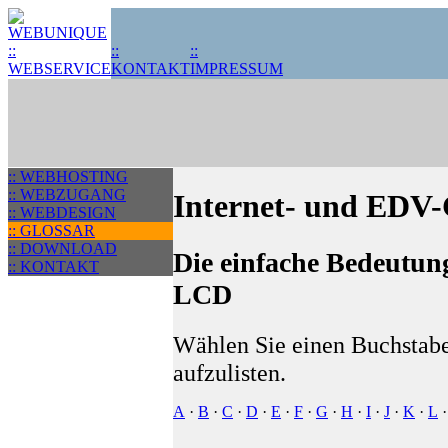
::
::
KONTAKT
IMPRESSUM
:: WEBHOSTING
:: WEBZUGANG
Internet- und EDV-G
:: WEBDESIGN
:: GLOSSAR
:: DOWNLOAD
Die einfache Bedeutung
:: KONTAKT
LCD
Wählen Sie einen Buchstabe
aufzulisten.
A
·
B
·
C
·
D
·
E
·
F
·
G
·
H
·
I
·
J
·
K
·
L